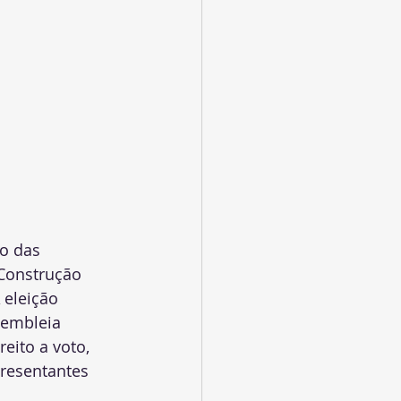
to das 
Construção 
 eleição 
sembleia 
eito a voto, 
resentantes 