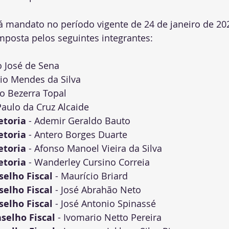
rá mandato no período vigente de 24 de janeiro de 20
mposta pelos seguintes integrantes:
io José de Sena
sio Mendes da Silva
do Bezerra Topal
 Paulo da Cruz Alcaide
etoria
 - Ademir Geraldo Bauto
etoria
 - Antero Borges Duarte
etoria
 - Afonso Manoel Vieira da Silva
etoria
 - Wanderley Cursino Correia
elho Fiscal
 - Maurício Briard
elho Fiscal
 - José Abrahão Neto
elho Fiscal
 - José Antonio Spinassé
selho Fiscal
 - Ivomario Netto Pereira