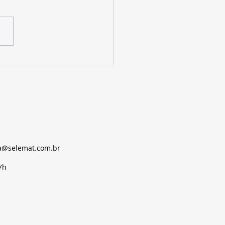
a fase do eSocial: todas as
esas devem enviar
rmações de SST
ia@selemat.com.br
7h