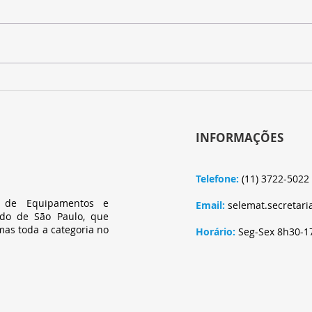
Entenda o ESG, transformação
Quart
para a sobrevivência empresarial
empr
info
INFORMAÇÕES
Telefone:
(11) 3722-5022
s de Equipamentos e
Email:
selemat.secretar
do de São Paulo, que
mas toda a categoria no
Horário:
Seg-Sex 8h30-1