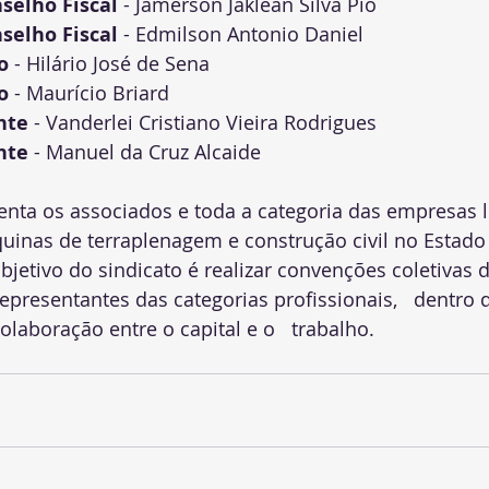
selho Fiscal
 - Jamerson Jaklean Silva Pio
selho Fiscal
 - Edmilson Antonio Daniel
o
 - Hilário José de Sena
o
 - Maurício Briard
nte
 - Vanderlei Cristiano Vieira Rodrigues
nte
 - Manuel da Cruz Alcaide 
nta os associados e toda a categoria das empresas l
inas de terraplenagem e construção civil no Estado 
bjetivo do sindicato é realizar convenções coletivas d
epresentantes das categorias profissionais,   dentro d
laboração entre o capital e o   trabalho. 